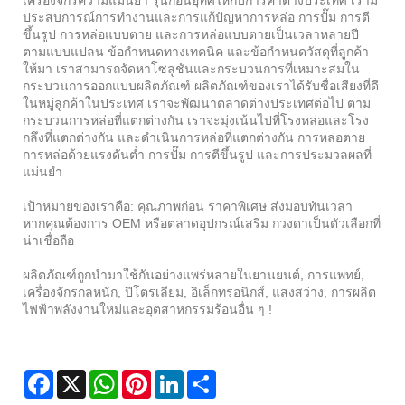
ประสบการณ์การทำงานและการแก้ปัญหาการหล่อ การปั๊ม การตี
ขึ้นรูป การหล่อแบบตาย และการหล่อแบบตายเป็นเวลาหลายปี
ตามแบบแปลน ข้อกำหนดทางเทคนิค และข้อกำหนดวัสดุที่ลูกค้า
ให้มา เราสามารถจัดหาโซลูชันและกระบวนการที่เหมาะสมใน
กระบวนการออกแบบผลิตภัณฑ์ ผลิตภัณฑ์ของเราได้รับชื่อเสียงที่ดี
ในหมู่ลูกค้าในประเทศ เราจะพัฒนาตลาดต่างประเทศต่อไป ตาม
กระบวนการหล่อที่แตกต่างกัน เราจะมุ่งเน้นไปที่โรงหล่อและโรง
กลึงที่แตกต่างกัน และดำเนินการหล่อที่แตกต่างกัน การหล่อตาย
การหล่อด้วยแรงดันต่ำ การปั๊ม การตีขึ้นรูป และการประมวลผลที่
แม่นยำ
เป้าหมายของเราคือ: คุณภาพก่อน ราคาพิเศษ ส่งมอบทันเวลา
หากคุณต้องการ OEM หรือตลาดอุปกรณ์เสริม กวงดาเป็นตัวเลือกที่
น่าเชื่อถือ
ผลิตภัณฑ์ถูกนำมาใช้กันอย่างแพร่หลายในยานยนต์, การแพทย์,
เครื่องจักรกลหนัก, ปิโตรเลียม, อิเล็กทรอนิกส์, แสงสว่าง, การผลิต
ไฟฟ้าพลังงานใหม่และอุตสาหกรรมร้อนอื่น ๆ !
Facebook
X
WhatsApp
Pinterest
LinkedIn
Share