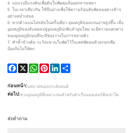
4. แม่แรงมีแรงดันเพื่อดันใบพัดดุมล้อออกจากเพลา
5. ในเวลาเดียวกัน ใช้ปืนย่างเพื่อให้ความร้อนฮับพัดลมอย่างช้าๆ
อย่างสม่ำเสมอ
6. หากด้านบนไม่ขยับในครั้งเดียว อุณหภูมิของแกนอาจสูงขึ้น เมื่อ
อุณหภูมิของฮับลดลงสู่อุณหภูมิปกติแล้วอุ่นใหม่ จะมีความแตกต่าง
ของอุณหภูมิก่อนที่จะมีช่องว่างในการขยายตัว
7. ทำซ้ำข้างต้น ระวังแขวนใบพัดไว้ในเคสพัดลมด้วยรอกเพื่อ
ป้องกันไม่ให้ตก
Facebook
X
WhatsApp
Pinterest
LinkedIn
Share
ก่อนหน้า:
บทบาทของประดับยนต์
ต่อไป:
ช่วงอุณหภูมิที่เหมาะสมสำหรับตัวเรือนมอเตอร์คือเท่าใด
ส่งคำถาม